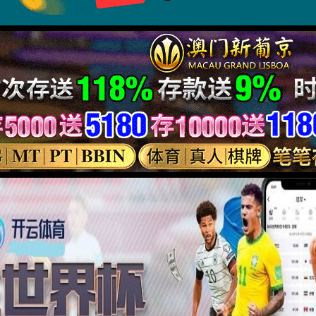
86热线非法证券期货活动系列案例]第十二期：遇到非法证
86热线非法证券期货活动系列案例]第十一期：新手投资者