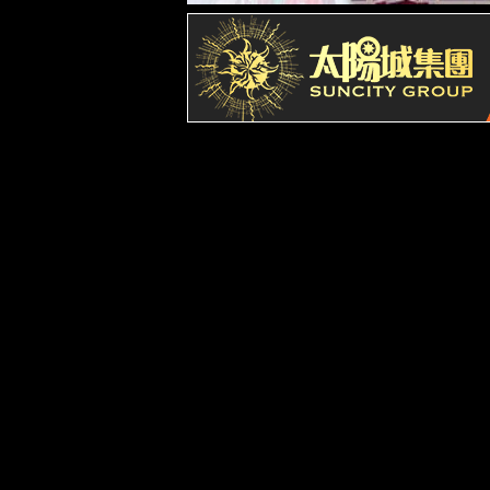
[123
[123
1
2
3
4
5
9
>>