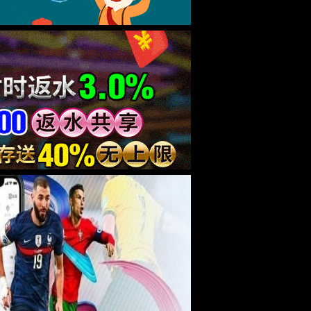
MORE >
券期货活动如何维权？
2021-06-08
MORE >
入市必读
2021-06-08
MORE >