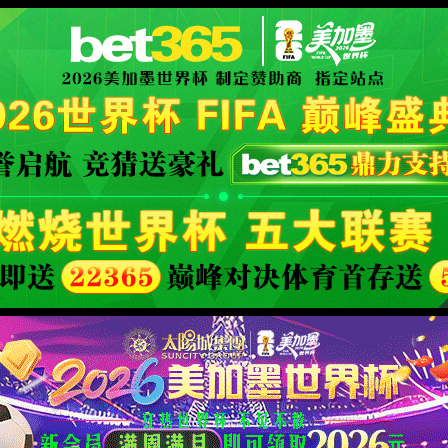
球成名Club
解决方案
软件&服务
服务与支持