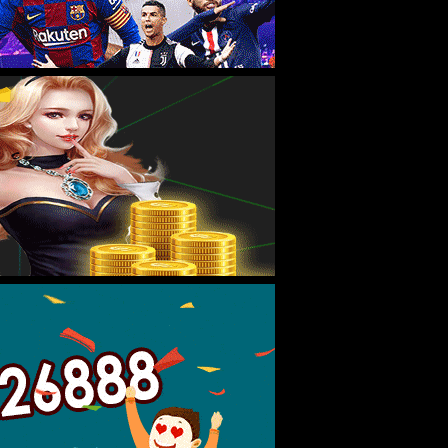
2024-05-15