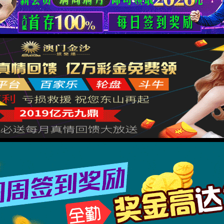
年防非防诈宣传册