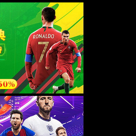
咨询热线：
400-700-1660
股票代码：300376
ENGLISH
投资者关系
加入我们