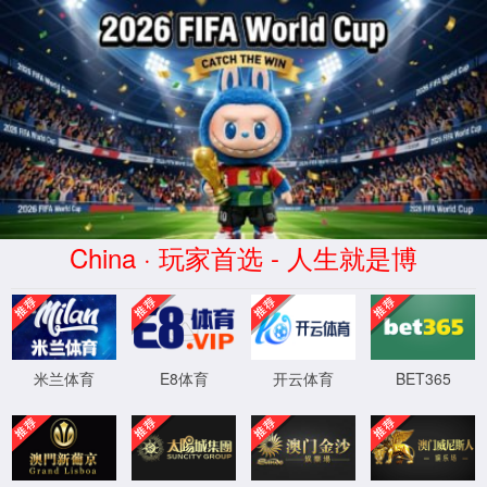
《易球成名Club》
欢迎您光临易球成名Club！
首页
关于易球成名Cl