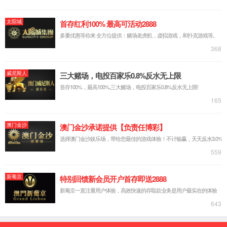
SNMP配套软件
iSearch3
iSearch
iSmartMate