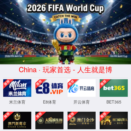
《易球成名Club》
欢迎您光临易球成名Club！
首页
关于易球成名Cl
软件&服务
整合资源 便捷迅速
查看详情