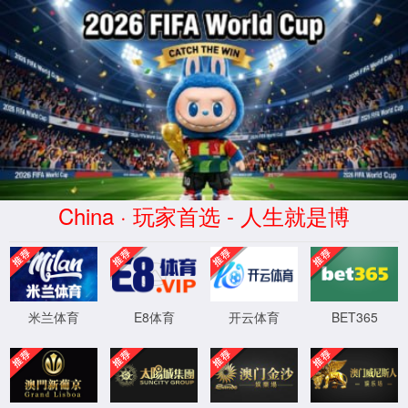
《易球成名Club》
欢迎您光临易球成名Club！
首页
关于易球成名Cl