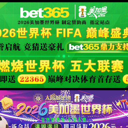
球成名Club
解决方案
软件&服务
服务与支持