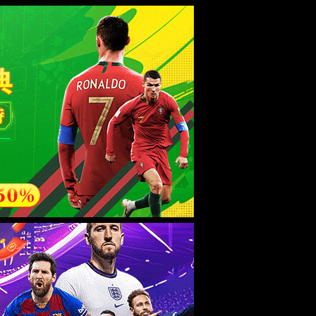
咨询热线：
400-700-1660
股票代码：300376
ENGLISH
投资者关系
加入我们