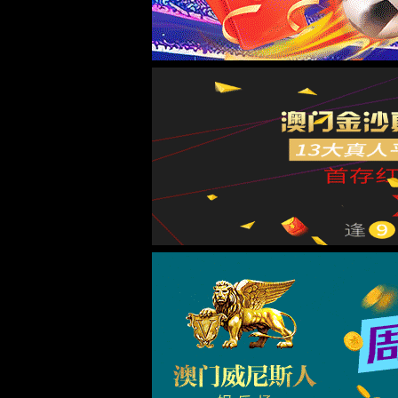
首页
>
联系我们
>
总部
总部
国内业务
海外业务
企业邮箱
网点查询
总部生产基地:
电 话：0769-22897777 38937777
传 真：0769-22898866