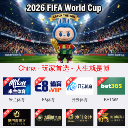
《易球成名Club》
欢迎您光临易球成名Club！
首页
关于易球成名Cl