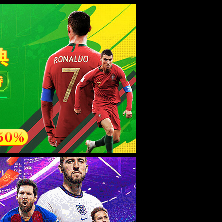
咨询热线：
400-700-1660
股票代码：300376
ENGLISH
投资者关系
加入我们