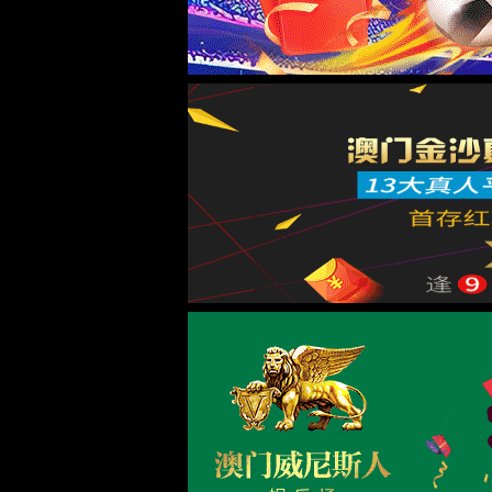
首页
>
关于易球成名Club
>
集团动态
>
公司公告
发布时间