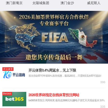
首页
>
关于易球成名Club
>
集团动态
>
公司公告
关于网
发布时间：2023-