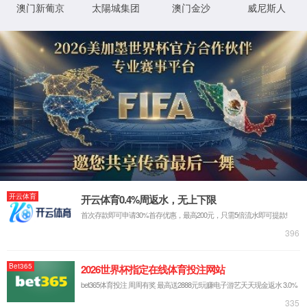
首页
>
关于易球成名Club
>
集团动态
>
公司新闻
权威认可！易球成
发布时间：2026-