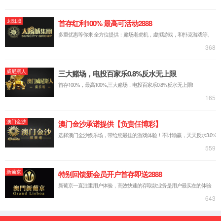
2026
AEPT
近日，
第三届
固态电池产业大会暨储能产业大会圆满举行。本
业、技术专家与行业决策者，聚焦新型储能技术落地、数据中心低碳转型
AIDC
易球成名Club钠电凭借领先的全链条钠电技术与
液冷储能一体化解
权威认可。
全球储能行业储领奖由起点储能、起点钠电、起点研究院联合发起，是国
评、规模化落地业绩、全周期储能安全可靠性、全球化市场经营能力为核